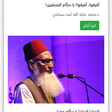
أفيقوا.. أفيقوا! يا حكّام المسلمين!
د.محمد عناية الله أسد سبحاني
اقرأ أكثر
الحياء! الحياء! يا حكّام مصر!