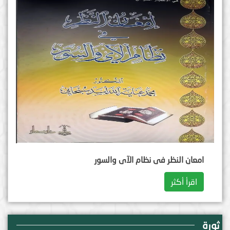
امعان النظر فی نظام الآی والسور
اقرأ أكثر
ثورة