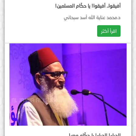
أفيقوا.. أفيقوا! يا حكّام المسلمين!
د.محمد عناية الله أسد سبحاني
اقرأ أكثر
الحياء! الحياء! يا حكّام مصر!