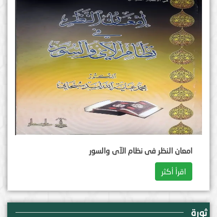
امعان النظر فی نظام الآی والسور
اقرأ أكثر
ثورة