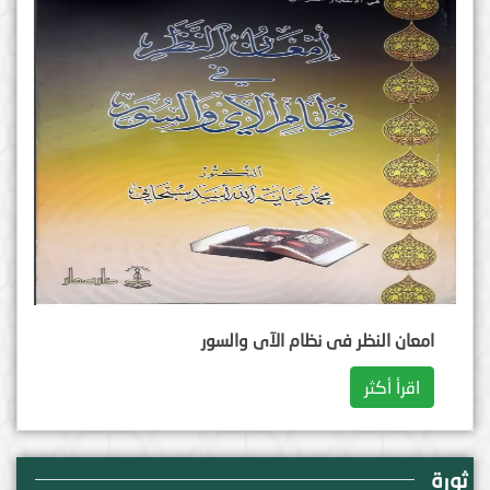
امعان النظر فی نظام الآی والسور
اقرأ أكثر
ثورة